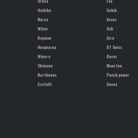
Orbea
Fox
Haibike
Gobik
Norco
Assos
Wilier
Sidi
Raymon
Giro
Husqvarna
DT Swiss
Winora
Racer
Shimano
Maurten
Northwave
Punch power
Castelli
Goxoa