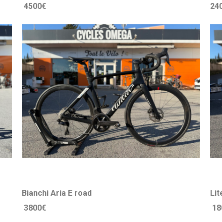
4500€
24
Bianchi Aria E road
3800€
18