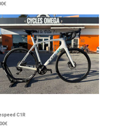
00€
Litespeed C1R
00€