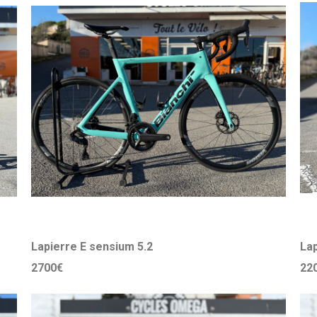
Lapierre E sensium 5.2
L
2700€
22