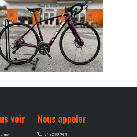
us voir
Nous appeler
'Orme
04 92 60 94 91