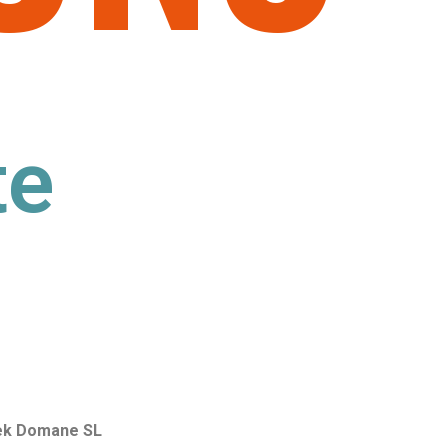
te
rek Domane SL